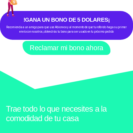
!GANA UN BONO DE 5 DOLARES¡
Recomienda a un amigo para que use Abionvox y al momento de que tu referido haga su primer
envío con nosotros, obtendrás tu bono para ser usado en tu próximo pedido
Reclamar mi bono ahora
Trae todo lo que necesites a la
comodidad de tu casa