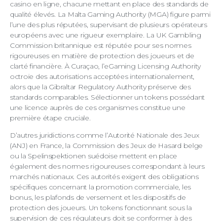
casino en ligne, chacune mettant en place des standards de
qualité élevés. La Malta Gaming Authority (MGA) figure parmi
l’une des plus réputées, supervisant de plusieurs opérateurs
européens avec une rigueur exemplaire. La UK Gambling
Commission britannique est réputée pour ses normes
rigoureuses en matière de protection des joueurs et de
clarté financière. À Curaçao, l’eGaming Licensing Authority
octroie des autorisations acceptées internationalement,
alors que la Gibraltar Regulatory Authority préserve des
standards comparables. Sélectionner un tokens possédant
une licence auprès de ces organismes constitue une
première étape cruciale.
D’autres juridictions comme l’Autorité Nationale des Jeux
(ANJ) en France, la Commission des Jeux de Hasard belge
ou la Spelinspektionen suédoise mettent en place
également des normes rigoureuses correspondant à leurs
marchés nationaux. Ces autorités exigent des obligations
spécifiques concernant la promotion commerciale, les
bonus, les plafonds de versement et les dispositifs de
protection des joueurs. Un tokens fonctionnant sous la
supervision de ces régulateurs doit se conformer à des