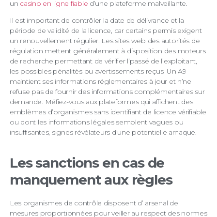
un
casino en ligne fiable
d’une plateforme malveillante.
Il est important de contrôler la date de délivrance et la
période de validité de la licence, car certains permis exigent
un renouvellement régulier. Les sites web des autorités de
régulation mettent généralement à disposition des moteurs
de recherche permettant de vérifier l’passé de l’exploitant,
les possibles pénalités ou avertissements reçus. Un A9
maintient ses informations réglementaires à jour et n’ne
refuse pas de fournir des informations complémentaires sur
demande. Méfiez-vous aux plateformes qui affichent des
emblèmes d’organismes sans identifiant de licence vérifiable
ou dont les informations légales semblent vagues ou
insuffisantes, signes révélateurs d’une potentielle arnaque.
Les sanctions en cas de
manquement aux règles
Les organismes de contrôle disposent d’ arsenal de
mesures proportionnées pour veiller au respect des normes