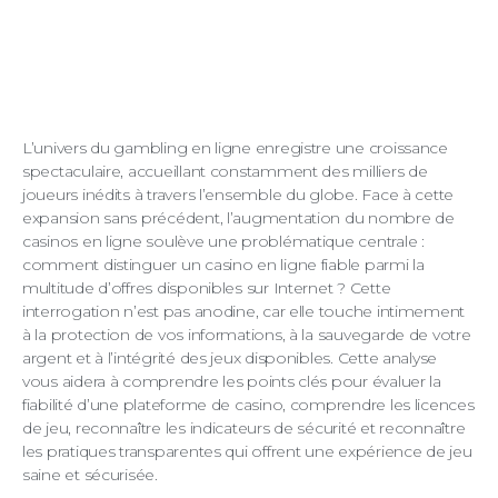
L’univers du gambling en ligne enregistre une croissance
spectaculaire, accueillant constamment des milliers de
joueurs inédits à travers l’ensemble du globe. Face à cette
expansion sans précédent, l’augmentation du nombre de
casinos en ligne soulève une problématique centrale :
comment distinguer un casino en ligne fiable parmi la
multitude d’offres disponibles sur Internet ? Cette
interrogation n’est pas anodine, car elle touche intimement
à la protection de vos informations, à la sauvegarde de votre
argent et à l’intégrité des jeux disponibles. Cette analyse
vous aidera à comprendre les points clés pour évaluer la
fiabilité d’une plateforme de casino, comprendre les licences
de jeu, reconnaître les indicateurs de sécurité et reconnaître
les pratiques transparentes qui offrent une expérience de jeu
saine et sécurisée.