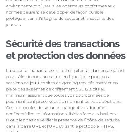
environnement où seuls les opérateurs conformes aux
normes peuvent se développer de façon durable,
protégeant ainsi l’intégrité du secteur et la sécurité des
joueurs.
Sécurité des transactions
et protection des données
La sécurité financière constitue un pilier fondamental quand
vous sélectionnez un casino en ligne fiable pour vos
sessions de jeu. Les sites de gaming réputés mettent en
place des systèmes de chiffrement SSL 128 bits au
minimum, assurant que toutes vos coordonnées de
paiement sont préservées au moment de vos opérations.
Ces protocoles de sécurité changent vos données
confidentielles en informations illisibles face aux hackers.
N’oubliez pas de vérifier la présence de l’icône de sécurité
dans la barre URL et l’URL utilisant le protocole HTTPS,