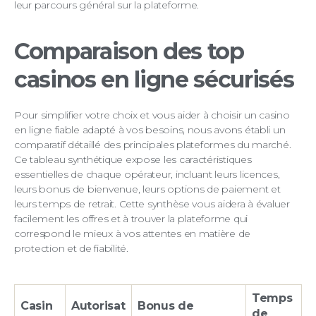
leur parcours général sur la plateforme.
Comparaison des top
casinos en ligne sécurisés
Pour simplifier votre choix et vous aider à choisir un casino
en ligne fiable adapté à vos besoins, nous avons établi un
comparatif détaillé des principales plateformes du marché.
Ce tableau synthétique expose les caractéristiques
essentielles de chaque opérateur, incluant leurs licences,
leurs bonus de bienvenue, leurs options de paiement et
leurs temps de retrait. Cette synthèse vous aidera à évaluer
facilement les offres et à trouver la plateforme qui
correspond le mieux à vos attentes en matière de
protection et de fiabilité.
Temps
Casin
Autorisat
Bonus de
de