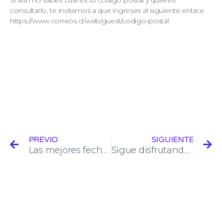
consultarlo, te invitamos a que ingreses al siguiente enlace
https://www.correos.cl/web/guest/codigo-postal
PREVIO
SIGUIENTE
Las mejores fechas para realizar tus compras online en Estados Unidos en el 2023
Sigue disfrutando los descuentos de las tiendas en Estados Unidos, aunque no puedas viajar debido a la pandemia